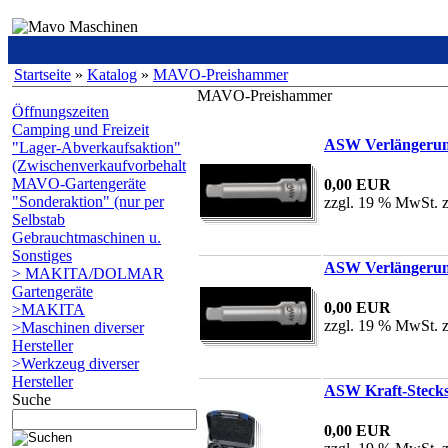
Startseite
»
Katalog
»
MAVO-Preishammer
MAVO-Preishammer
Öffnungszeiten
Camping und Freizeit
ASW Verlängerun
"Lager-Abverkaufsaktion"
(Zwischenverkaufvorbehalt
MAVO-Gartengeräte
0,00 EUR
"Sonderaktion" (nur per
zzgl. 19 % MwSt. 
Selbstab
Gebrauchtmaschinen u.
Sonstiges
ASW Verlängerun
> MAKITA/DOLMAR
Gartengeräte
0,00 EUR
>MAKITA
zzgl. 19 % MwSt. 
>Maschinen diverser
Hersteller
>Werkzeug diverser
Hersteller
ASW Kraft-Stecksc
Suche
0,00 EUR