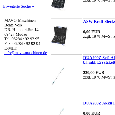
zzgl. 19 % MwSt. 
Erweiterte Suche »
MAVO-Maschinen
ASW Kraft-Stecksc
Beate Volk
DR. Humpert-Str. 14
0,00 EUR
69427 Mudau
zzgl. 19 % MwSt. 
Tel: 06284 / 92 92 95
Fax: 06284 / 92 92 94
E-Mail:
info@mavo-maschinen.de
DUA200Z Set1 Akk
bl, inkl. Ersatzket
230,00 EUR
zzgl. 19 % MwSt. 
DUA200Z Akku Hoc
0,00 EUR