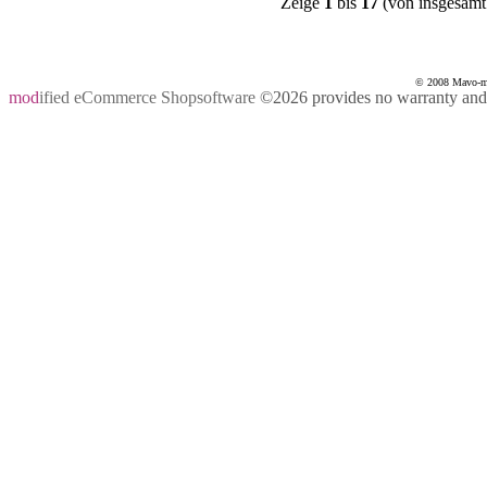
Zeige
1
bis
17
(von insgesam
© 2008 Mavo-mas
mod
ified eCommerce Shopsoftware
©2026 provides no warranty and i