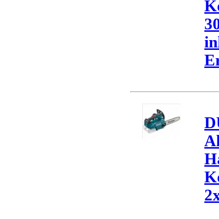
K
30
in
Er
D
A
H
K
2x