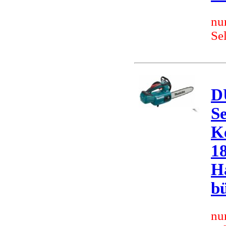
nu
Se
D
S
K
1
H
bü
nu