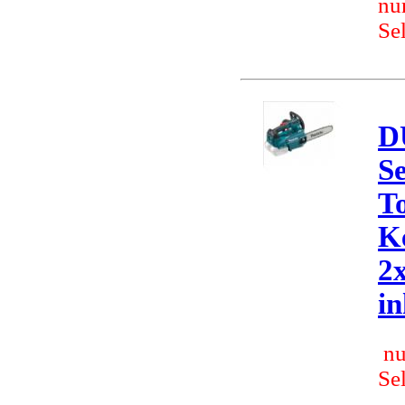
nu
Se
D
S
T
K
2x
in
nu
Se