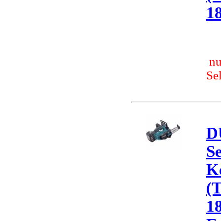
1
nu
Se
D
S
K
(
18