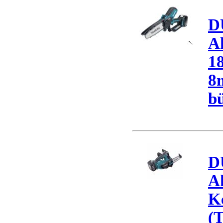
D
A
1
8m
bü
D
A
K
(