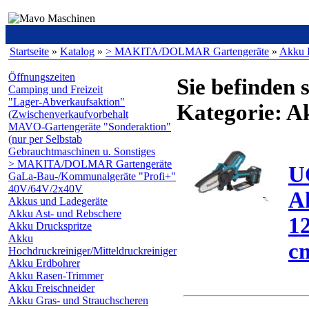
Startseite
»
Katalog
»
> MAKITA/DOLMAR Gartengeräte
»
Akku 
Öffnungszeiten
Sie befinden s
Camping und Freizeit
"Lager-Abverkaufsaktion"
Kategorie: A
(Zwischenverkaufvorbehalt
MAVO-Gartengeräte "Sonderaktion"
(nur per Selbstab
Gebrauchtmaschinen u. Sonstiges
> MAKITA/DOLMAR Gartengeräte
U
GaLa-Bau-/Kommunalgeräte "Profi+"
40V/64V/2x40V
A
Akkus und Ladegeräte
Akku Ast- und Rebschere
1
Akku Druckspritze
Akku
cm
Hochdruckreiniger/Mitteldruckreiniger
Akku Erdbohrer
Akku Rasen-Trimmer
Akku Freischneider
Akku Gras- und Strauchscheren