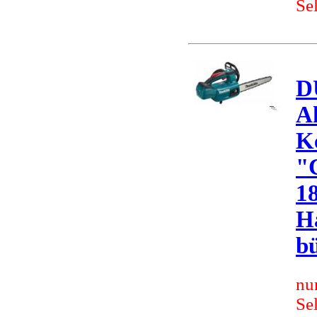
Se
D
A
K
"
18
H
bü
nu
Se