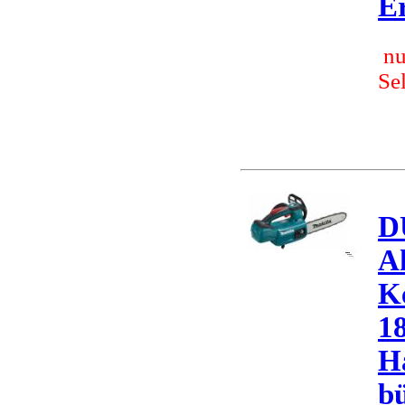
Er
nu
Se
D
A
K
1
H
bü