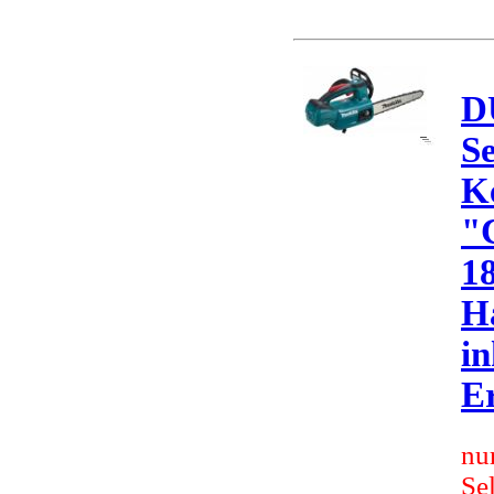
D
S
K
"
18
Ha
in
Er
nu
Se