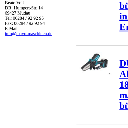
Beate Volk
bü
DR. Humpert-Str. 14
69427 Mudau
in
Tel: 06284 / 92 92 95
Fax: 06284 / 92 92 94
Er
E-Mail:
info@mavo-maschinen.de
D
A
18
m/
bü