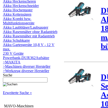
Akku Heckenscheren
Akku Heckenschneider
D
Akku Hochentaster
Akku Kettensägen
A
Akku Kombi bzw.
Multifunktionsgeräte
18
Akku Laubbläser/Laubsauger
Akku Rasenmäher ohne Radantrieb
m/
Akku Rasenmäher mit Radantrieb
Akku Schubkarre
bü
Akku Gartengeräte 10,8 V - 12 V
max.
230 V Geräte
Powerbank-DUR362Aufsätze
>MAKITA
>Maschinen diverser Hersteller
>Werkzeug diverser Hersteller
D
Suche
S
Erweiterte Suche »
As
10
MAVO-Maschinen