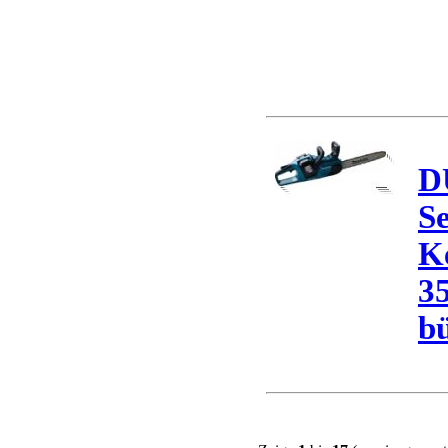
D
S
K
3
bü