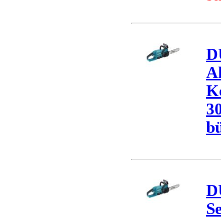
D
A
K
3
bü
D
S