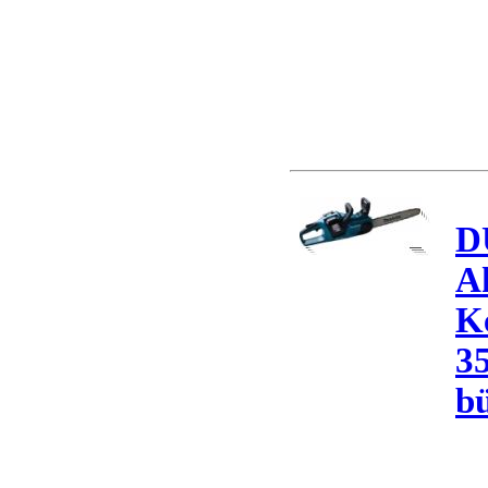
D
A
K
3
bü