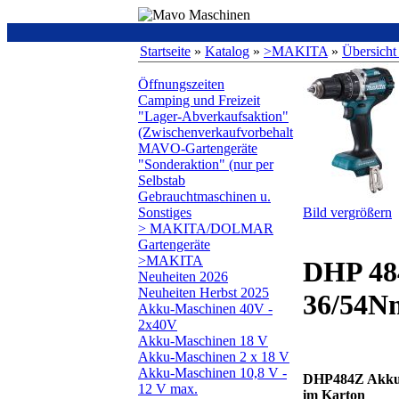
Startseite
»
Katalog
»
>MAKITA
»
Übersicht
Öffnungszeiten
Camping und Freizeit
"Lager-Abverkaufsaktion"
(Zwischenverkaufvorbehalt
MAVO-Gartengeräte
"Sonderaktion" (nur per
Selbstab
Gebrauchtmaschinen u.
Sonstiges
Bild vergrößern
> MAKITA/DOLMAR
Gartengeräte
>MAKITA
DHP 48
Neuheiten 2026
Neuheiten Herbst 2025
36/54N
Akku-Maschinen 40V -
2x40V
Akku-Maschinen 18 V
Akku-Maschinen 2 x 18 V
Akku-Maschinen 10,8 V -
DHP484Z Akku-
12 V max.
im Karton