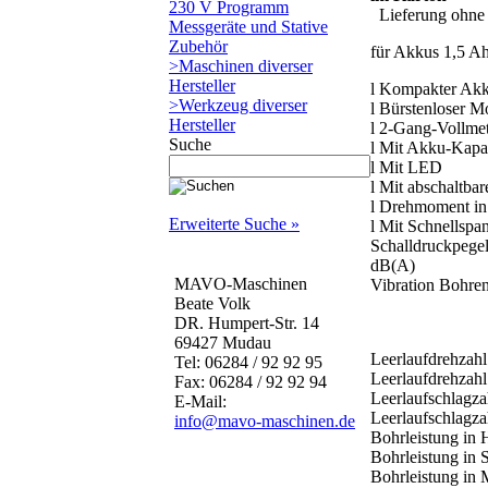
230 V Programm
Lieferung ohne 
Messgeräte und Stative
Zubehör
für Akkus 1,5 Ah
>Maschinen diverser
Hersteller
l Kompakter Akk
>Werkzeug diverser
l Bürstenloser 
Hersteller
l 2-Gang-Vollmet
Suche
l Mit Akku-Kapaz
l Mit LED
l Mit abschaltb
l Drehmoment in 
Erweiterte Suche »
l Mit Schnellspa
Schalldruckpege
dB(A)
MAVO-Maschinen
Vibration Bohren
Beate Volk
DR. Humpert-Str. 14
69427 Mudau
Leerlaufdrehzah
Tel: 06284 / 92 92 95
Leerlaufdrehzah
Fax: 06284 / 92 92 94
Leerlaufschlagz
E-Mail:
Leerlaufschlagza
info@mavo-maschinen.de
Bohrleistung in
Bohrleistung in 
Bohrleistung in