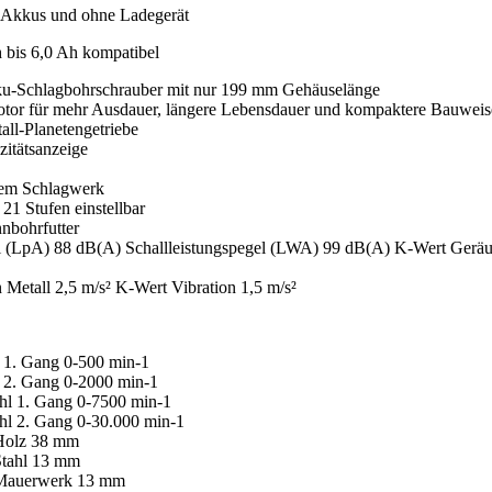
Akkus und ohne Ladegerät
 bis 6,0 Ah kompatibel
u-Schlagbohrschrauber mit nur 199 mm Gehäuselänge
Motor für mehr Ausdauer, längere Lebensdauer und kompaktere Bauweis
all-Planetengetriebe
itätsanzeige
arem Schlagwerk
21 Stufen einstellbar
nnbohrfutter
l (LpA) 88 dB(A) Schallleistungspegel (LWA) 99 dB(A) K-Wert Geräu
 Metall 2,5 m/s² K-Wert Vibration 1,5 m/s²
l 1. Gang 0-500 min-1
l 2. Gang 0-2000 min-1
ahl 1. Gang 0-7500 min-1
hl 2. Gang 0-30.000 min-1
 Holz 38 mm
Stahl 13 mm
 Mauerwerk 13 mm