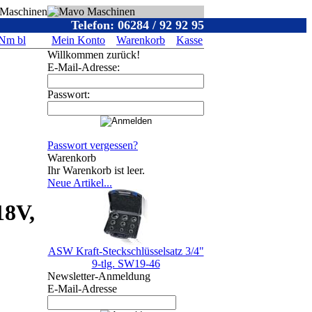
Telefon: 06284 / 92 92 95
4Nm bl
Mein Konto
Warenkorb
Kasse
Willkommen zurück!
E-Mail-Adresse:
Passwort:
Passwort vergessen?
Warenkorb
Ihr Warenkorb ist leer.
Neue Artikel...
18V,
ASW Kraft-Steckschlüsselsatz 3/4"
9-tlg. SW19-46
Newsletter-Anmeldung
E-Mail-Adresse