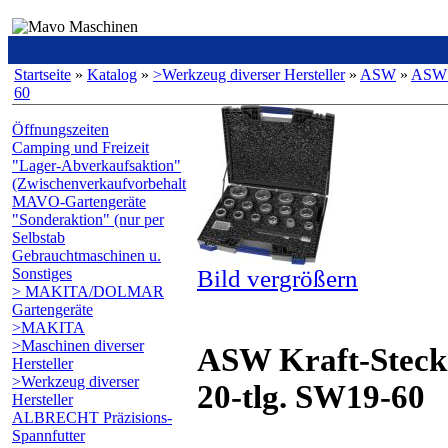
Startseite
»
Katalog
»
>Werkzeug diverser Hersteller
»
ASW
»
ASW K
60
Öffnungszeiten
Camping und Freizeit
"Lager-Abverkaufsaktion"
(Zwischenverkaufvorbehalt
MAVO-Gartengeräte
"Sonderaktion" (nur per
Selbstab
Gebrauchtmaschinen u.
Sonstiges
Bild vergrößern
> MAKITA/DOLMAR
Gartengeräte
>MAKITA
>Maschinen diverser
ASW Kraft-Stecks
Hersteller
>Werkzeug diverser
20-tlg. SW19-60
Hersteller
ALBRECHT Präzisions-
Spannfutter