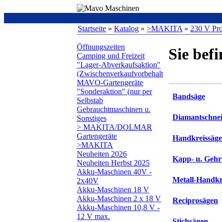
Startseite
»
Katalog
»
>MAKITA
»
230 V Pr
Öffnungszeiten
Sie bef
Camping und Freizeit
"Lager-Abverkaufsaktion"
(Zwischenverkaufvorbehalt
MAVO-Gartengeräte
"Sonderaktion" (nur per
Bandsäge
Selbstab
Gebrauchtmaschinen u.
Diamantschne
Sonstiges
> MAKITA/DOLMAR
Gartengeräte
Handkreissäg
>MAKITA
Neuheiten 2026
Kapp- u. Gehr
Neuheiten Herbst 2025
Akku-Maschinen 40V -
Metall-Handkr
2x40V
Akku-Maschinen 18 V
Akku-Maschinen 2 x 18 V
Reciprosägen
Akku-Maschinen 10,8 V -
12 V max.
Stichsägen