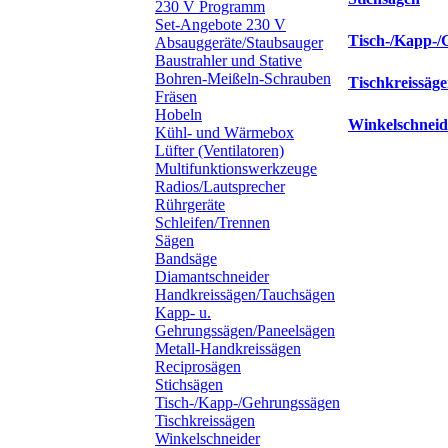
230 V Programm
Set-Angebote 230 V
Tisch-/Kapp-/
Absauggeräte/Staubsauger
Baustrahler und Stative
Bohren-Meißeln-Schrauben
Tischkreissäg
Fräsen
Hobeln
Winkelschneid
Kühl- und Wärmebox
Lüfter (Ventilatoren)
Multifunktionswerkzeuge
Radios/Lautsprecher
Rührgeräte
Schleifen/Trennen
Sägen
Bandsäge
Diamantschneider
Handkreissägen/Tauchsägen
Kapp- u.
Gehrungssägen/Paneelsägen
Metall-Handkreissägen
Reciprosägen
Stichsägen
Tisch-/Kapp-/Gehrungssägen
Tischkreissägen
Winkelschneider