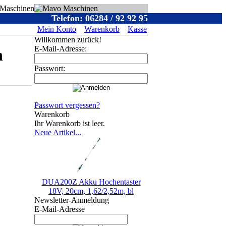
Telefon: 06284 / 92 92 95
Mein Konto
Warenkorb
Kasse
Willkommen zurück!
E-Mail-Adresse:
n
Passwort:
Passwort vergessen?
Warenkorb
Ihr Warenkorb ist leer.
Neue Artikel...
DUA200Z Akku Hochentaster
18V, 20cm, 1,62/2,52m, bl
Newsletter-Anmeldung
E-Mail-Adresse