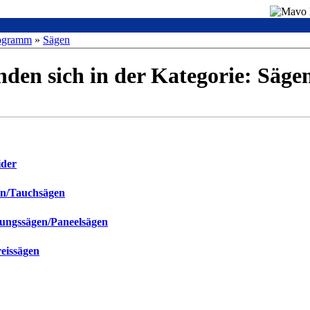
ogramm
»
Sägen
inden sich in der Kategorie: Säge
ider
en/Tauchsägen
ungssägen/Paneelsägen
eissägen