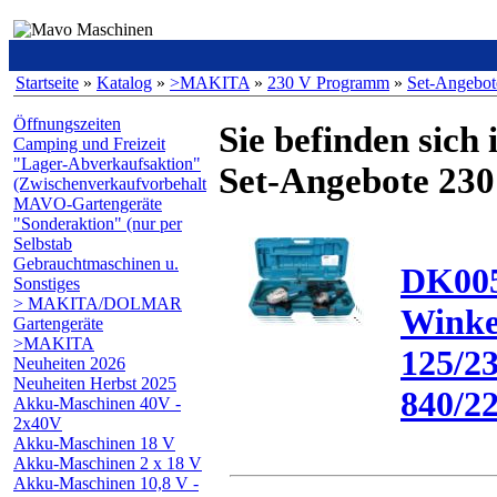
Startseite
»
Katalog
»
>MAKITA
»
230 V Programm
»
Set-Angebot
Öffnungszeiten
Sie befinden sich 
Camping und Freizeit
"Lager-Abverkaufsaktion"
Set-Angebote 230
(Zwischenverkaufvorbehalt
MAVO-Gartengeräte
"Sonderaktion" (nur per
Selbstab
Gebrauchtmaschinen u.
DK00
Sonstiges
> MAKITA/DOLMAR
Winkel
Gartengeräte
>MAKITA
125/
Neuheiten 2026
Neuheiten Herbst 2025
840/2
Akku-Maschinen 40V -
2x40V
Akku-Maschinen 18 V
Akku-Maschinen 2 x 18 V
Akku-Maschinen 10,8 V -