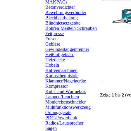
MAKPACs
Betonverdichter
Bewehrungsverbinder
Blechbearbeitung
Blindnietsetzgeräte
Bohren-Meißeln-Schrauben
Fettpresse
Fräsen
Gebläse
Gewindestangentrenner
Heißluftgebläse
Heizdecke
Hobeln
Kaffeemaschinen
Kartuschenpistole
Klammer/Nagelgeräte
Kompressor
Kühl- und Wärmebox
Zeige
1
bis
2
(vo
Lampen/Leuchten
Moniereisenschneider
Multifunktionswerkzeug
Ortungsgeräte
PDC-Powerbank
Radios/Lautsprecher
Sägen