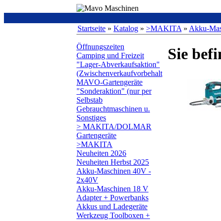
Startseite
»
Katalog
»
>MAKITA
»
Akku-Mas
Öffnungszeiten
Sie befi
Camping und Freizeit
"Lager-Abverkaufsaktion"
(Zwischenverkaufvorbehalt
MAVO-Gartengeräte
"Sonderaktion" (nur per
Selbstab
Gebrauchtmaschinen u.
Sonstiges
> MAKITA/DOLMAR
Gartengeräte
>MAKITA
Neuheiten 2026
Neuheiten Herbst 2025
Akku-Maschinen 40V -
2x40V
Akku-Maschinen 18 V
Adapter + Powerbanks
Akkus und Ladegeräte
Werkzeug Toolboxen +