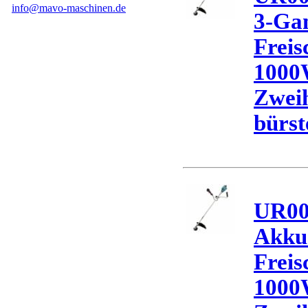
info@mavo-maschinen.de
3-Ga
Freis
1000
Zweih
bürst
UR00
Akku
Freis
1000