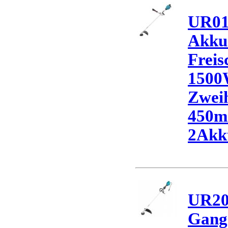
UR0
Akku
Freis
1500
Zweih
450m
2Akk
UR20
Gang 