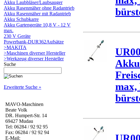
max, 
Akku Laubbläser/Laubsauger
Akku Rasenmäher ohne Radantrieb
bürst
Akku Rasenmäher mit Radantrieb
Akku Schubkarre
Akku Gartengeräte 10,8 V - 12 V
max.
230 V Geräte
Powerbank-DUR362Aufsätze
>MAKITA
UR0
>Maschinen diverser Hersteller
>Werkzeug diverser Hersteller
Akku
Suche
Freis
max, 
Erweiterte Suche »
bürst
MAVO-Maschinen
Beate Volk
DR. Humpert-Str. 14
69427 Mudau
Tel: 06284 / 92 92 95
Fax: 06284 / 92 92 94
UR00
E-Mail: