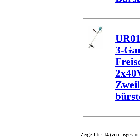
UR01
3-Ga
Freis
2x40
Zweih
bürst
Zeige
1
bis
14
(von insgesam