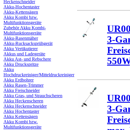
Heckenschneider
Akku-Hochentaster
Akku-Kettensägen
Akku Kombi bzw.
Multifunktionsgeräte
UR00
Zubehör Akku Kombi-
Multifunktionsgeräte
3-Gan
Akku-Rasenmäher
Akku-Rucksacksprühgerät
Freis
Akku Vertikutierer
Akkus und Ladegeräte
550W,
Akku Ast- und Rebschere
Akku Druckspritze
Akku
Hochdruckreiniger/Mitteldruckreiniger
Akku Erdbohrer
Akku Rasen-Trimmer
Akku Freischneider
UR00
Akku Gras- und Strauchscheren
Akku Heckenscheren
Akku Heckenschneider
3-Ga
Akku Hochentaster
Akku Kettensägen
Freis
Akku Kombi bzw.
Multifunktionsgeräte