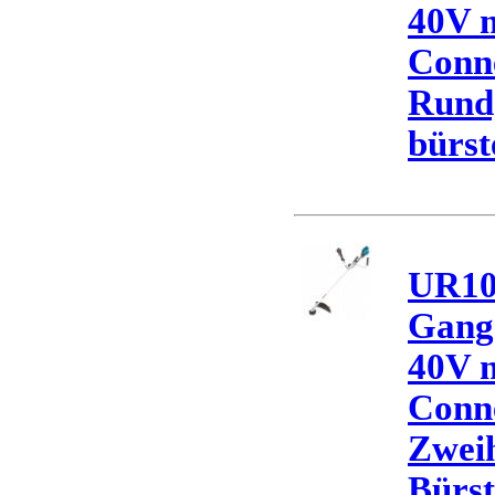
40V 
Conne
Rundg
bürst
UR10
Gang 
40V 
Conne
Zweih
Bürst