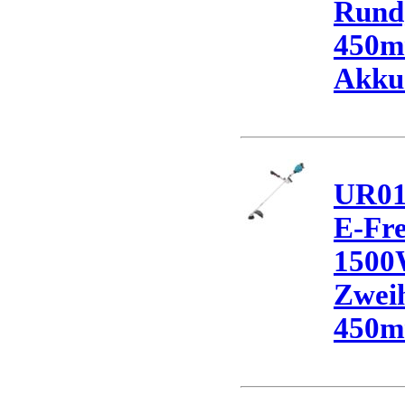
Rundg
450mm
Akkus
UR01
E-Fre
1500
Zweih
450m