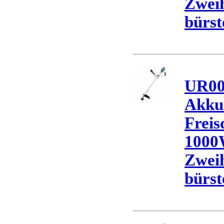
Zweih
bürst
UR0
Akku
Freis
1000
Zweih
bürst