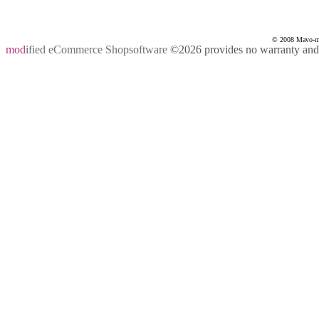
© 2008 Mavo-mas
mod
ified eCommerce Shopsoftware
©2026 provides no warranty and i