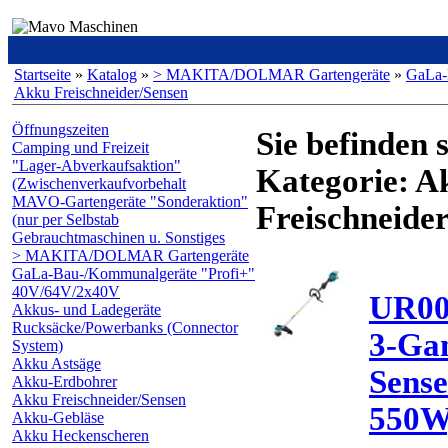
Startseite
»
Katalog
»
> MAKITA/DOLMAR Gartengeräte
»
GaLa-
Akku Freischneider/Sensen
Öffnungszeiten
Sie befinden s
Camping und Freizeit
"Lager-Abverkaufsaktion"
Kategorie: A
(Zwischenverkaufvorbehalt
MAVO-Gartengeräte "Sonderaktion"
Freischneide
(nur per Selbstab
Gebrauchtmaschinen u. Sonstiges
> MAKITA/DOLMAR Gartengeräte
GaLa-Bau-/Kommunalgeräte "Profi+"
40V/64V/2x40V
UR00
Akkus- und Ladegeräte
Rucksäcke/Powerbanks (Connector
3-Ga
System)
Akku Astsäge
Sense
Akku-Erdbohrer
Akku Freischneider/Sensen
550W,
Akku-Gebläse
Akku Heckenscheren