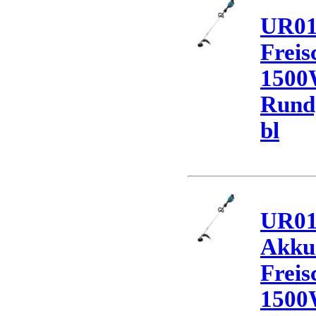
UR01
Freis
1500
Rund
bl
UR0
Akku
Freis
1500