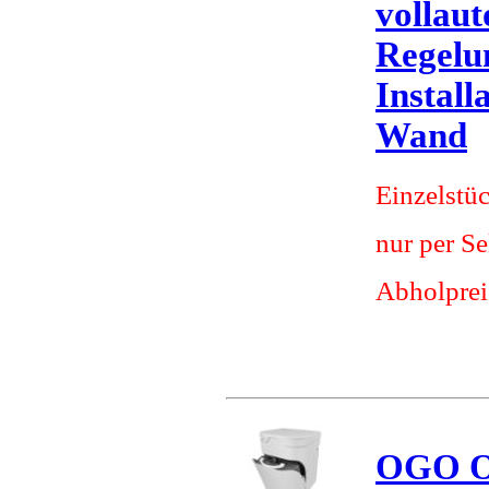
vollau
Regelun
Install
Wand
Einzelstü
nur per S
Abholprei
OGO O