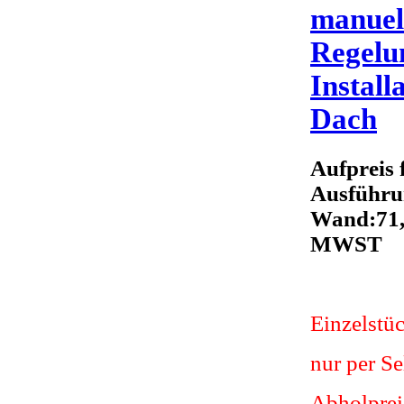
manuel
Regelun
Install
Dach
Aufpreis 
Ausführu
Wand:71,4
MWST
Einzelstü
nur per S
Abholprei