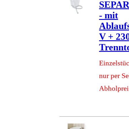
SEPAR
- mit
Ablauf
V + 230
Trennto
Einzelstü
nur per S
Abholprei