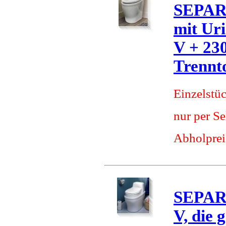
SEPAR
mit Uri
V + 230
Trennto
Einzelstü
nur per S
Abholprei
SEPAR
V, die 