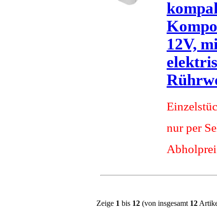
kompa
Kompost
12V, mi
elektr
Rührw
Einzelstü
nur per S
Abholprei
Zeige
1
bis
12
(von insgesamt
12
Artike