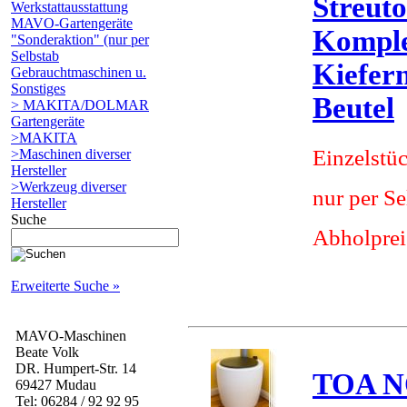
Streutoi
Werkstattausstattung
MAVO-Gartengeräte
Komplet
"Sonderaktion" (nur per
Selbstab
Kiefer
Gebrauchtmaschinen u.
Sonstiges
Beutel
> MAKITA/DOLMAR
Gartengeräte
>MAKITA
Einzelstü
>Maschinen diverser
Hersteller
>Werkzeug diverser
nur per S
Hersteller
Suche
Abholprei
Erweiterte Suche »
MAVO-Maschinen
Beate Volk
DR. Humpert-Str. 14
TOA NO
69427 Mudau
Tel: 06284 / 92 92 95