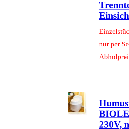
Trennto
Einsich
Einzelstü
nur per S
Abholprei
Humust
BIOLE
230V, 