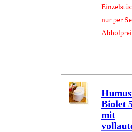
Einzelstü
nur per S
Abholprei
Humust
Biolet 
mit
vollau