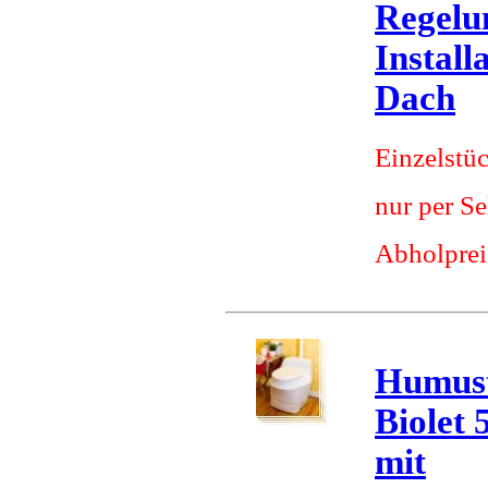
Regelun
Install
Dach
Einzelstü
nur per S
Abholprei
Humust
Biolet 
mit