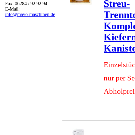
Streu-
Fax: 06284 / 92 92 94
E-Mail:
Trennto
info@mavo-maschinen.de
Komplet
Kiefer
Kanist
Einzelstü
nur per S
Abholprei