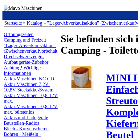
Startseite
»
Katalog
»
"Lager-Abverkaufsaktion" (Zwischenverkaufv
Öffnungszeiten
Sie befinden sich 
Camping und Freizeit
"Lager-Abverkaufsaktion"
Camping - Toilett
(Zwischenverkaufvorbehalt
Drechselwerkzeuge-
Aufbaugeräte-Zubehör
Achtung! Wichtige
Informationen
MINI L
Akku-Maschinen NC CD
Akku-Maschinen 7,2V-
Einfach
10,8V Steckakku-System
Akku-Maschinen 10,8-12V
Streutoi
max.
Akku-Maschinen 10,8-12V
Komplet
max. bürstenlos
Akkus und Ladegeräte
Kiefer
Baustellen-Radios
Blech - Kurvenscheren
Beutel
Bohren - Meißeln -