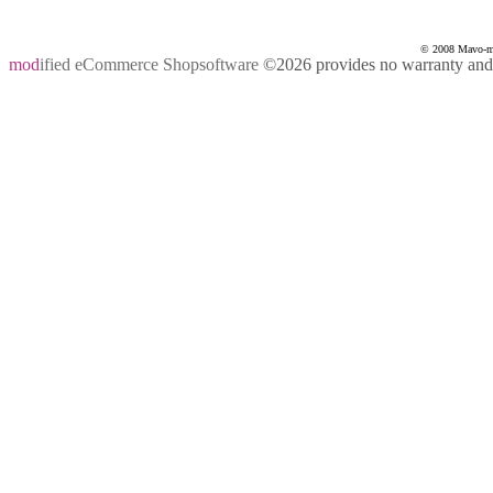
© 2008 Mavo-mas
mod
ified eCommerce Shopsoftware
©2026 provides no warranty and i