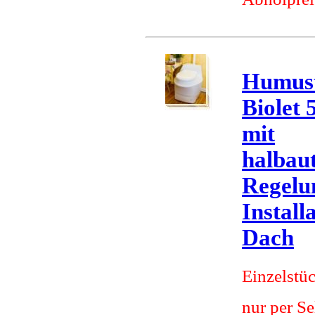
Humust
Biolet 
mit
halbau
Regelun
Install
Dach
Einzelstü
nur per S