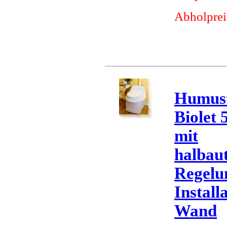
Abholprei
Humust
Biolet 
mit
halbau
Regelun
Install
Wand