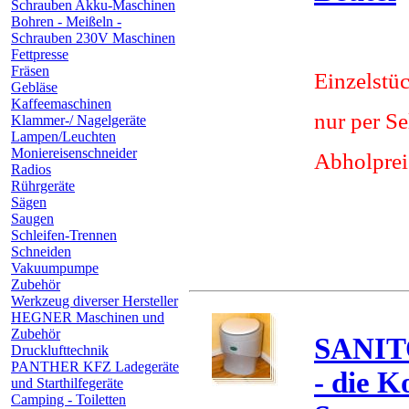
Schrauben Akku-Maschinen
Bohren - Meißeln -
Schrauben 230V Maschinen
Fettpresse
Fräsen
Einzelstü
Gebläse
Kaffeemaschinen
nur per S
Klammer-/ Nagelgeräte
Lampen/Leuchten
Moniereisenschneider
Abholprei
Radios
Rührgeräte
Sägen
Saugen
Schleifen-Trennen
Schneiden
Vakuumpumpe
Zubehör
Werkzeug diverser Hersteller
HEGNER Maschinen und
Zubehör
SANIT
Drucklufttechnik
PANTHER KFZ Ladegeräte
- die K
und Starthilfegeräte
Camping - Toiletten