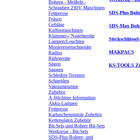
Bohren - Meißeln -
Schrauben 230V Maschinen
SDS-Plus Bohr
Fettpresse
Fräsen
Gebläse
SDS-Max Bohre
Kaffeemaschinen
Klammer-/ Nagelgeräte
Steckschlüssel
Lampen/Leuchten
Moniereisenschneider
MAKPACS
Radios
Rührgeräte
Sägen
KS-TOOLS Zu
Saugen
Schleifen-Trennen
Schneiden
Vakuumpumpe
Zubehör
A-Wichtige Information
Akku-Lampen
Fettpresse
Kartuschenpistole Zubehör
Kettensägen Zubehör
Bit-Sets und Bohrer Bit-Sets
Werkzeug - Bit-Sets
SDS-Plus Bohrer- und