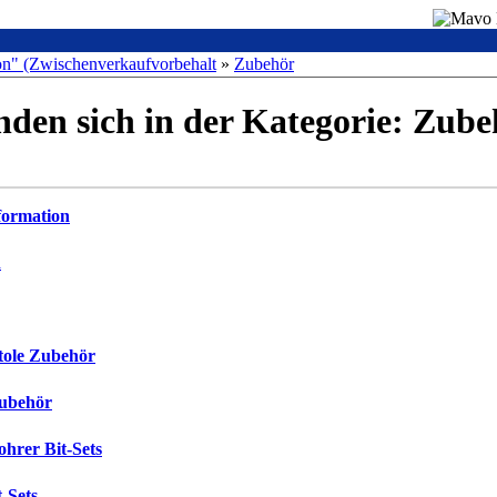
on" (Zwischenverkaufvorbehalt
»
Zubehör
inden sich in der Kategorie: Zub
formation
n
tole Zubehör
Zubehör
ohrer Bit-Sets
-Sets