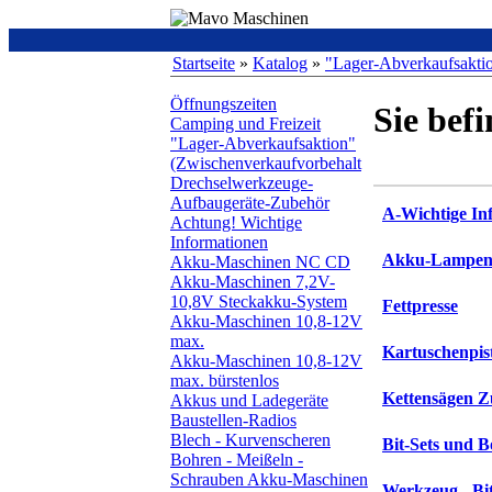
Startseite
»
Katalog
»
"Lager-Abverkaufsakti
Öffnungszeiten
Sie bef
Camping und Freizeit
"Lager-Abverkaufsaktion"
(Zwischenverkaufvorbehalt
Drechselwerkzeuge-
Aufbaugeräte-Zubehör
A-Wichtige In
Achtung! Wichtige
Informationen
Akku-Lampe
Akku-Maschinen NC CD
Akku-Maschinen 7,2V-
10,8V Steckakku-System
Fettpresse
Akku-Maschinen 10,8-12V
max.
Kartuschenpis
Akku-Maschinen 10,8-12V
max. bürstenlos
Kettensägen 
Akkus und Ladegeräte
Baustellen-Radios
Blech - Kurvenscheren
Bit-Sets und B
Bohren - Meißeln -
Schrauben Akku-Maschinen
Werkzeug - Bit