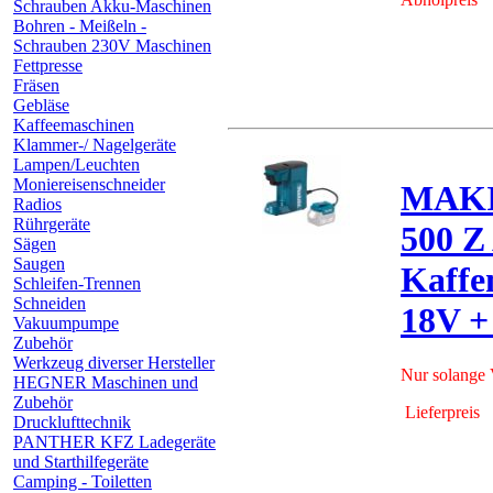
Schrauben Akku-Maschinen
Bohren - Meißeln -
Schrauben 230V Maschinen
Fettpresse
Fräsen
Gebläse
Kaffeemaschinen
Klammer-/ Nagelgeräte
Lampen/Leuchten
Moniereisenschneider
MAK
Radios
Rührgeräte
500 Z
Sägen
Saugen
Kaffe
Schleifen-Trennen
Schneiden
18V +
Vakuumpumpe
Zubehör
Werkzeug diverser Hersteller
Nur solange V
HEGNER Maschinen und
Zubehör
Lieferpreis
Drucklufttechnik
PANTHER KFZ Ladegeräte
und Starthilfegeräte
Camping - Toiletten