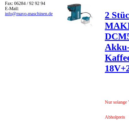
Fax: 06284 / 92 92 94
E-Mail:
2 Stü
info@mavo-maschinen.de
MAK
DCM5
Akku
Kaffe
18V+
Nur solange V
Abholpreis