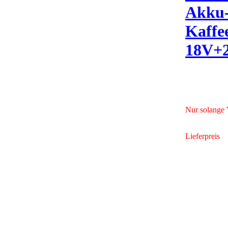
Akku
Kaffe
18V+
Nur solange V
Lieferpreis