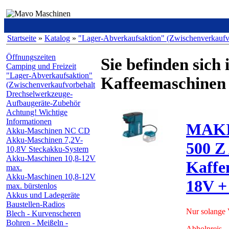
Startseite
»
Katalog
»
"Lager-Abverkaufsaktion" (Zwischenverkaufv
Öffnungszeiten
Sie befinden sich 
Camping und Freizeit
"Lager-Abverkaufsaktion"
Kaffeemaschinen
(Zwischenverkaufvorbehalt
Drechselwerkzeuge-
Aufbaugeräte-Zubehör
Achtung! Wichtige
Informationen
MAK
Akku-Maschinen NC CD
Akku-Maschinen 7,2V-
500 Z
10,8V Steckakku-System
Akku-Maschinen 10,8-12V
Kaffe
max.
Akku-Maschinen 10,8-12V
18V +
max. bürstenlos
Akkus und Ladegeräte
Baustellen-Radios
Nur solange V
Blech - Kurvenscheren
Bohren - Meißeln -
Abholpreis