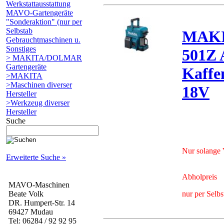
Werkstattausstattung
MAVO-Gartengeräte
"Sonderaktion" (nur per
Selbstab
MAK
Gebrauchtmaschinen u.
Sonstiges
501Z 
> MAKITA/DOLMAR
Gartengeräte
Kaffe
>MAKITA
>Maschinen diverser
18V
Hersteller
>Werkzeug diverser
Hersteller
Suche
Nur solange V
Erweiterte Suche »
Abholpreis
MAVO-Maschinen
nur per Selb
Beate Volk
DR. Humpert-Str. 14
69427 Mudau
Tel: 06284 / 92 92 95