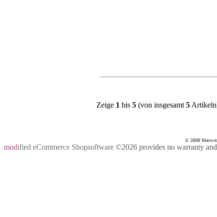
Zeige
1
bis
5
(von insgesamt
5
Artikeln
© 2008 Mavo-mas
mod
ified eCommerce Shopsoftware
©2026 provides no warranty and i